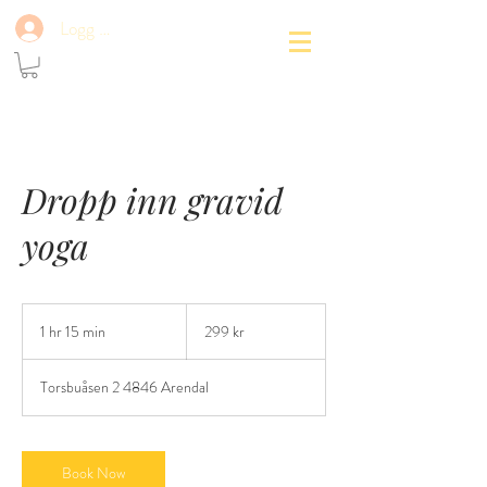
&
Logg Inn
Dropp inn gravid
yoga
299
norske
1 hr 15 min
1
299 kr
kroner
h
1
Torsbuåsen 2 4846 Arendal
5
m
i
n
Book Now