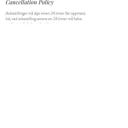
Cancellation Policy
Avbestillinger må skje innen 24 timer før oppmøte
tid, ved avbestilling senere en 24 timer må halve
av den totale beløpet betales.
Ved Kurs er påmelding bindende.
Ved avbestilling minst 5 dager før kurs start
betales halve beløpet tilbake.
Contact Details
Doulastacey, Torsbuåsen, Arendal, Norway
+4792092131
Doulastacey@gmail.com