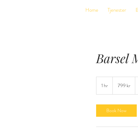
&
Home
Tjenester
B
Barsel 
799
norske
1 hr
1
799 kr
kroner
h
Book Now