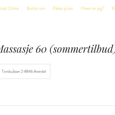
ook Online
Buttik rom
Pakke priser
Hvem er jeg?
K
Massasje 60 (sommertilbud
Torsbuåsen 2 4846 Arendal